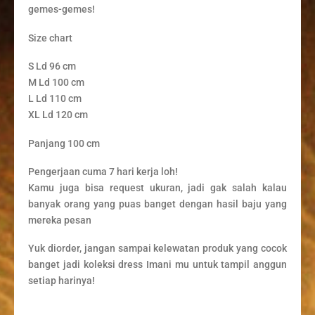
gemes-gemes!
Size chart
S Ld 96 cm
M Ld 100 cm
L Ld 110 cm
XL Ld 120 cm
Panjang 100 cm
Pengerjaan cuma 7 hari kerja loh!
Kamu juga bisa request ukuran, jadi gak salah kalau
banyak orang yang puas banget dengan hasil baju yang
mereka pesan
Yuk diorder, jangan sampai kelewatan produk yang cocok
banget jadi koleksi dress Imani mu untuk tampil anggun
setiap harinya!