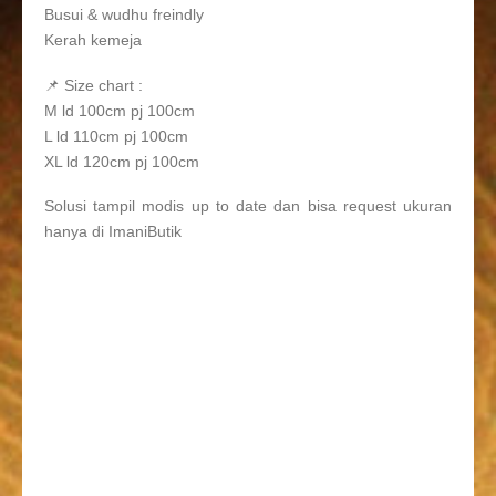
Busui & wudhu freindly
Kerah kemeja
📌 Size chart :
M ld 100cm pj 100cm
L ld 110cm pj 100cm
XL ld 120cm pj 100cm
Solusi tampil modis up to date dan bisa request ukuran
hanya di ImaniButik