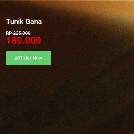
Tunik Gana​
RP 225.000
180.000
Order Now