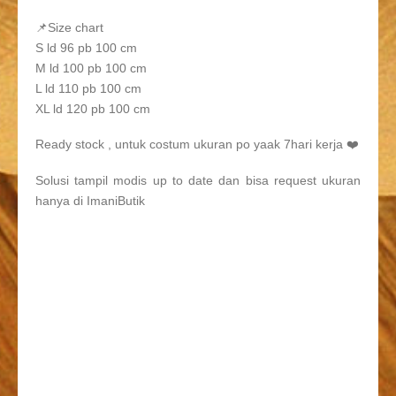
📌Size chart
S ld 96 pb 100 cm
M ld 100 pb 100 cm
L ld 110 pb 100 cm
XL ld 120 pb 100 cm
Ready stock , untuk costum ukuran po yaak 7hari kerja ❤️
Solusi tampil modis up to date dan bisa request ukuran
hanya di ImaniButik