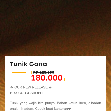
Tunik Gana
RP 225.000
180.000
🔥 OUR NEW RELEASE 🔥
Bisa COD & SHOPEE
Tunik yang wajib kita punya. Bahan katun linen, dibadan
enak nih adem, Cocok buat kantoran❤️