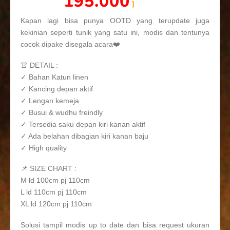
195.000
Kapan lagi bisa punya OOTD yang terupdate juga
kekinian seperti tunik yang satu ini, modis dan tentunya
cocok dipake disegala acara❤️
👚 DETAIL :
✓ Bahan Katun linen
✓ Kancing depan aktif
✓ Lengan kemeja
✓ Busui & wudhu freindly
✓ Tersedia saku depan kiri kanan aktif
✓ Ada belahan dibagian kiri kanan baju
✓ High quality
📌 SIZE CHART :
M ld 100cm pj 110cm
L ld 110cm pj 110cm
XL ld 120cm pj 110cm
Solusi tampil modis up to date dan bisa request ukuran