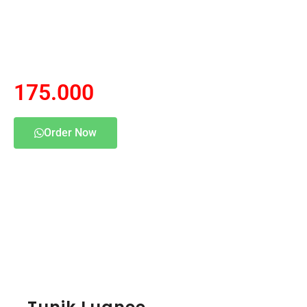
Tunik Luanee
RP 225.000
175.000
Order Now