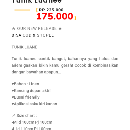
Tunik Luanee
RP 225.000
175.000
🔥 OUR NEW RELEASE 🔥
BISA COD & SHOPEE
TUNIK LUANE
Tunik luanee cantik banget, bahannya yang halus dan
adem gaakan bikin kamu gerah! Cocok di kombinasikan
dengan bawahan apapun…
♥️Bahan : Linen
♥️Kancing depan aktif
♥️Busui friendly
♥️Aplikasi saku kiri kanan
📌 Size chart :
▪️M ld 100cm Pj 100cm
▪️L ld 110cm Pj 100cm