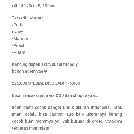
▪️XL ld 120cm Pj 100cm
Tersedia warna :
▪️Putih
▪️Navy
▪️Maroon
▪️Peach
▪️Hitam
Kancing depan aktif, busui friendly
bahan adem yaa❤️
225,000 SPESIAL DISC JADI 175,000
Bisa transaksi juga via COD dan shopee yaa…
udah pasti cocok banget untuk ukuran Indonesia. Tapi,
Imani selalu bisa
custom
size
kalo ukurannya kurang
cocok buat mommys ya! yuk buruan di order. S
tocknya
terbatas mommies!