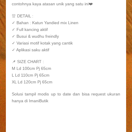
contohnya kaya atasan unik yang satu ini❤️
👚 DETAIL :
✓ Bahan : Katun Yandied mix Linen
✓ Full kancing aktif
✓ Busui & wudhu freindly
✓ Variasi motif kotak yang cantik
✓ Aplikasi saku aktif
📌 SIZE CHART :
M Ld 100cm Pj 65cm
L Ld 110cm Pj 65cm
XL Ld 120cm Pj 65cm
Solusi tampil modis up to date dan bisa request ukuran
hanya di ImaniButik