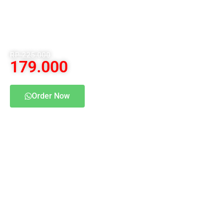
Top Hanin
RP 225.000
179.000
Order Now