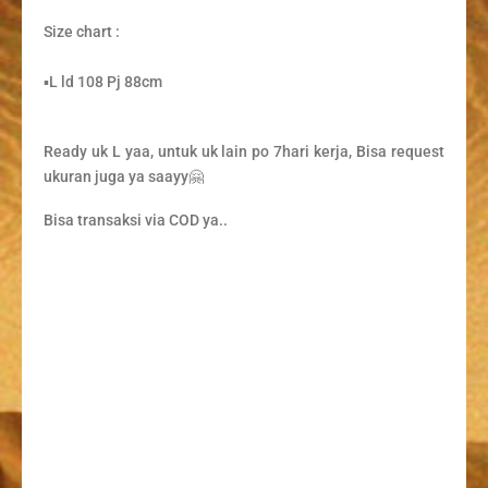
Size chart :
▪️L ld 108 Pj 88cm
Ready uk L yaa, untuk uk lain po 7hari kerja, Bisa request
ukuran juga ya saayy🤗
Bisa transaksi via COD ya..