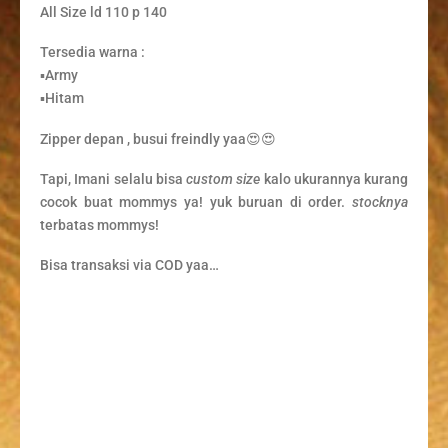
All Size ld 110 p 140
Tersedia warna :
▪️Army
▪️Hitam
Zipper depan , busui freindly yaa😍😍
Tapi, Imani selalu bisa
custom
size
kalo ukurannya kurang
cocok buat mommys ya! yuk buruan di order.
stocknya
terbatas mommys!
Bisa transaksi via COD yaa…