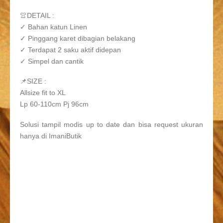
👚DETAIL :
✓ Bahan katun Linen
✓ Pinggang karet dibagian belakang
✓ Terdapat 2 saku aktif didepan
✓ Simpel dan cantik
📌SIZE :
Allsize fit to XL
Lp 60-110cm Pj 96cm
Solusi tampil modis up to date dan bisa request ukuran
hanya di ImaniButik