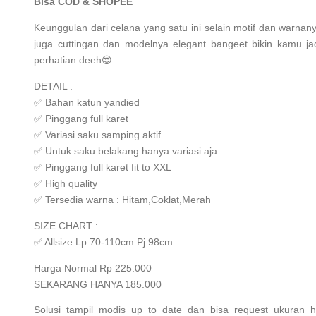
Bisa COD & SHOPEE
Keunggulan dari celana yang satu ini selain motif dan warnan
juga cuttingan dan modelnya elegant bangeet bikin kamu ja
perhatian deeh😍
DETAIL :
✅ Bahan katun yandied
✅ Pinggang full karet
✅ Variasi saku samping aktif
✅ Untuk saku belakang hanya variasi aja
✅ Pinggang full karet fit to XXL
✅ High quality
✅ Tersedia warna : Hitam,Coklat,Merah
SIZE CHART :
✅ Allsize Lp 70-110cm Pj 98cm
Harga Normal Rp 225.000
SEKARANG HANYA 185.000
Solusi tampil modis up to date dan bisa request ukuran h