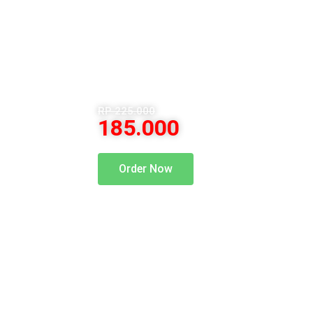
Pants Tirra
RP 225.000
185.000
Order Now