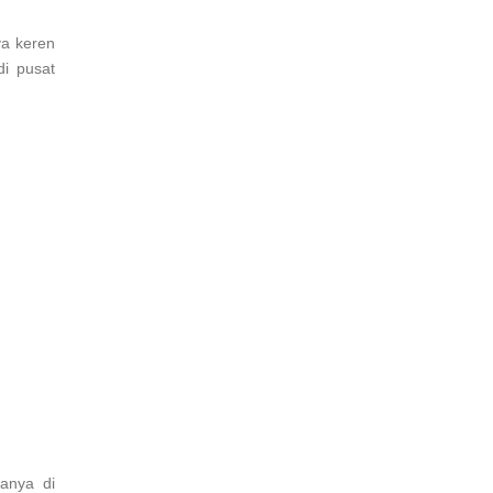
ya keren
di pusat
anya di