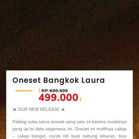
Oneset Bangkok Laura
RP 600.000
499.000
🔥 OUR NEW RELEASE 🔥
Paliiing suka sama oneset yang satu ini karena modelnya
yang up to date segemess ini. Oneset ini motifnya cakep
– cakep banget, cocok nih buat nabung lebaran, bisa