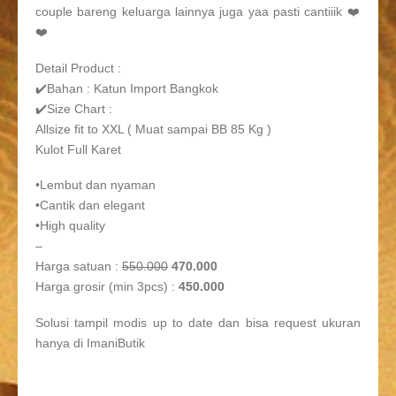
couple bareng keluarga lainnya juga yaa pasti cantiiik ❤️
❤️
Detail Product :
✔️Bahan : Katun Import Bangkok
✔️Size Chart :
Allsize fit to XXL ( Muat sampai BB 85 Kg )
Kulot Full Karet
•Lembut dan nyaman
•Cantik dan elegant
•High quality
–
Harga satuan :
550.000
470.000
Harga grosir (min 3pcs) :
450.000
Solusi tampil modis up to date dan bisa request ukuran
hanya di ImaniButik